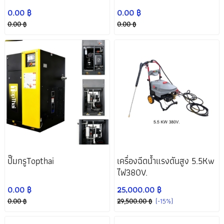
ตั้งศูนย์
0.00 ฿
0.00 ฿
โปรโมชั่น 12.12
เตรียมแยกหมวด
โปรโมชั่นต้อนรับ
0.00 ฿
0.00 ฿
สงกรานต์
อ่างน้ำมันสแตน
เลสขนาดใหญ่
ปั๊มกรูTopthai
เครื่องฉีดน้ำแรงดันสูง 5.5Kw
ไฟ380V.
0.00 ฿
25,000.00 ฿
0.00 ฿
29,500.00 ฿
(-15%)