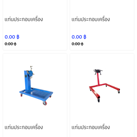
ถัง
เบรค
แท่นประกอบเครื่อง
แท่นประกอบเครื่อง
L.แท่นกดสปริง
M.เครนยกเครื่อง
N.แท่นประกอบ
โช๊ค
เครื่อง
0.00 ฿
0.00 ฿
O.แม่แรงยกรถ
P.แม่แรงยกเกียร์
Q.เตาปะยาง
0.00 ฿
0.00 ฿
R.บาซูก้าปืนยิง
S.เครื่องสแกน
T.เครื่องฟลัชชิ่ง
ขอบยาง
วิเคราะห์รถยนต์
เกียร์
U.เครื่องเทสหัวฉีด
V.อุปกรณ์บำรุง
W.ตู้เก็บอุปกรณ์
ระบบหล่อลื่น
เครื่องมือ-ชั้...
รถยน...
X.บล็อคไฟฟ้า-
Y.ชุดเซทบล็อก
Z.อุปกรณ์คาร์แคร์
บล็อคลม
แท่นประกอบเครื่อง
แท่นประกอบเครื่อง
ปากกาจับชิ้นงาน
โปรโมชั่นลิฟท์ X
สินค้าเงินผ่อน