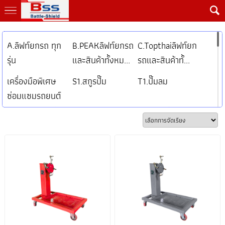
A.ลิฟท์ยกรถ ทุก
B.PEAKลิฟท์ยกรถ
C.Topthaiลิฟท์ยก
รุ่น
และสินค้าทั้งหม...
รถและสินค้าทั้...
เครื่องมือพิเศษ
S1.สกูรปั๊ม
T1.ปั๊มลม
ซ่อมแซมรถยนต์
หร...
F.ตู้เติมลมไนโต
เครื่องทดสอบ
ตู้เก็บเครื่องมือและ
เจน
เครื่องมือ
สินค้าใหม่
B.เครื่องตั้งศูนย์
C.เครื่องถอดยาง
D.เครื่องถ่วงล้อ
G.ห้องพ่นสีและ
H.แท่นดึงตัวถัง
อุปกรณ์
รถยนต์
I.เชื่อมกระตุกตัว
J.เครื่องเจียรจาน
K.แท่นอัด